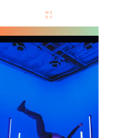
ME
NU