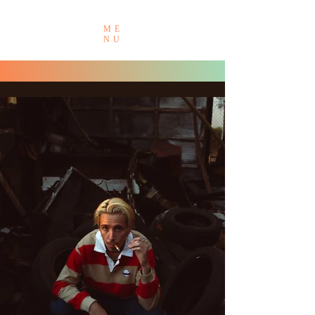
ME
NU